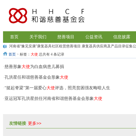
首页
关于我们
慈善项目
公益资讯
信息披露
河南省“豫见安康”康复器具社区租赁慈善项目 康复器具供应商及产品目录征集
喜报：我会再次被河南省民政厅评为慈善组织4A级基金会
首页
>
标签：
大使
总共有 4 条记录
·
慈善形象
大使
为白血病患儿募捐
·
孔洪星任和谐慈善基金会形象
大使
·
“挺起脊梁”第一届爱心
大使
评选，照亮贫困强友晦暗人生
·
亚运冠军孔洪星担任河南省和谐慈善基金会形象
大使
友情链接
更多>>